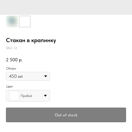
Стакан в крапинку
SKU:
12
2 500
р.
Объём
Цвет
Прибой
Out of stock