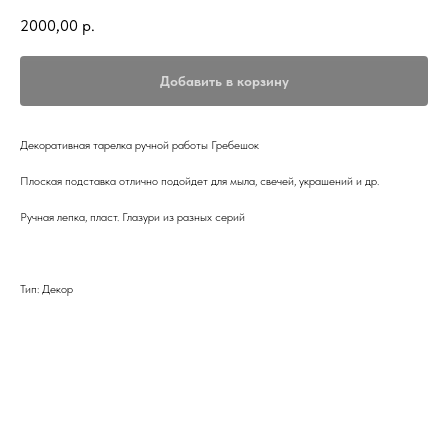
2000,00
р.
Добавить в корзину
Декоративная тарелка ручной работы Гребешок
Плоская подставка отлично подойдет для мыла, свечей, украшений и др.
Ручная лепка, пласт. Глазури из разных серий
Тип: Декор